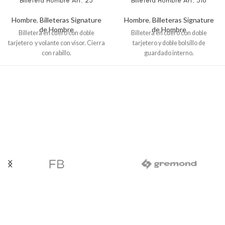
Billetera Hombre Art. 23
Billetera Hombre Art. 518
Hombre
,
Billeteras Signature
Hombre
,
Billeteras Signature
de Hombre
de Hombre
Billetera en cuero con doble
Billetera en cuero con doble
tarjetero y volante con visor. Cierra
tarjetero y doble bolsillo de
con rabillo.
guardado interno.