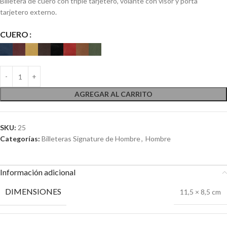
Billetera de cuero con triple tarjetero, volante con visor y porta
tarjetero externo.
CUERO
AGREGAR AL CARRITO
SKU:
25
Categorías:
Billeteras Signature de Hombre
,
Hombre
Información adicional
DIMENSIONES
11,5 × 8,5 cm