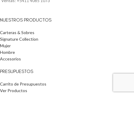
Ventas: +5411 4085 1073
NUESTROS PRODUCTOS
Carteras & Sobres
Signature Collection
Mujer
Hombre
Accesorios
PRESUPUESTOS
Carrito de Presupuestos
Ver Productos
INFORMACIÓN ÚTIL
Inicio
Nuestra Empresa
Compra Mayorista