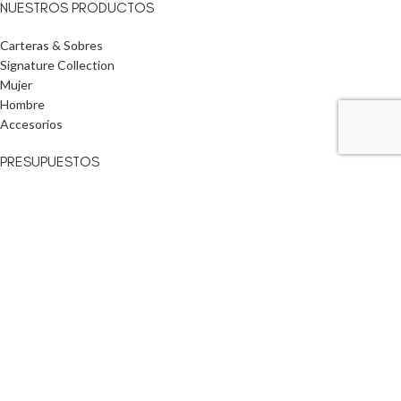
NUESTROS PRODUCTOS
Carteras & Sobres
Signature Collection
Mujer
Hombre
Accesorios
PRESUPUESTOS
Carrito de Presupuestos
Ver Productos
INFORMACIÓN ÚTIL
Inicio
Nuestra Empresa
Compra Mayorista
Preguntas Frecuentes
Contacto
Billeteras Claus
2024 Diseñado y Desarrollado por
Brenda Topor
y
Angel Ruiz