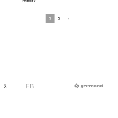
Hombre
1
2
→