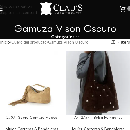
Skip to navigation
Skip to main content
Gamuza Vison Oscuro
Categories
Inicio
Cuero del producto
Gamuza Vison Oscuro
Filters
2707- Sobre Gamuza Flecos
Art 2754 – Bolsa Remaches
Mujer
,
Carteras & Bandoleras
Mujer
,
Carteras & Bandoleras