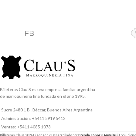
Billeteras Clau´S es una empresa familiar argentina
de marroquinería fina fundada en el año 1995.
Sucre 2480 1 B . Béccar, Buenos Aires Argentina
Administración: +5411 5919 5412
Ventas: +5411 4085 1073
Billeteras Claus
2024 Diseñado y Desarrollado por
Brenda Topor
y
Angel Ruiz
Soluciones