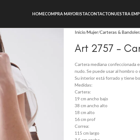
HOME
COMPRA MAYORISTA
CONTACTO
NUESTRA EMP
Inicio
Mujer
Carteras & Bandoler
Art 2757 – Ca
Cartera mediana confeccionada en
nudo. Se puede usar al hombro o c
Su interior está forrado y tiene bo
Medidas:
Cartera:
19 cm ancho bajo
38 cm ancho alto
18 cm alto
16 cm prof
Correa:
115 cm largo
3,5 cm ancho