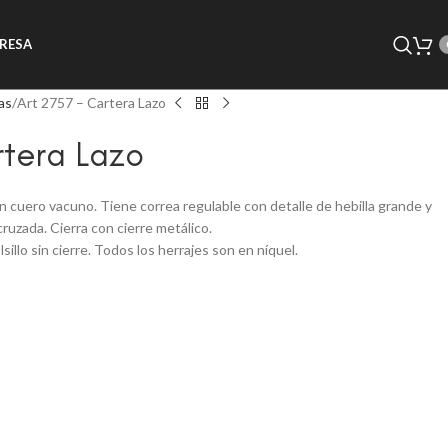
RESA
as
Art 2757 – Cartera Lazo
rtera Lazo
 cuero vacuno. Tiene correa regulable con detalle de hebilla grande y
ruzada. Cierra con cierre metálico.
lsillo sin cierre. Todos los herrajes son en níquel.