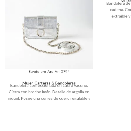
Mujer
Bandolera de 
cadena. Cor
extraíble y
interior e
Ancho:
Bandolera Aro Art 2794
Mujer
,
Carteras & Bandoleras
Bandolera confeccionada en cuero vacuno.
Cierra con broche imán. Detalle de argolla en
níquel. Posee una correa de cuero regulable y
una cadena metálica níquel ambas
desmontables. Su interior está forrado y
posee un bolsillo sin cierre.