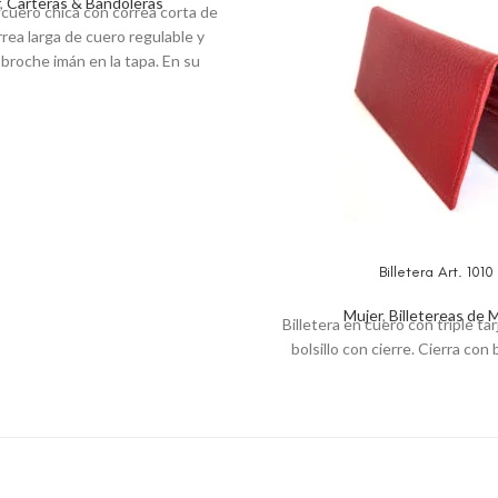
,
Carteras & Bandoleras
cuero chica con correa corta de
rea larga de cuero regulable y
 broche imán en la tapa. En su
stá toda forrada. Alto: 12 cm,
 18cm, Profundidad: 5cm
Billetera Art. 1010
Mujer
,
Billetereas de 
Billetera en cuero con triple tar
bolsillo con cierre. Cierra con