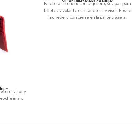
Mujer
,
Billetereas de Mujer
Billetera en cuero con tarjetero, solapas para
billetes y volante con tarjetero y visor.
Posee
monedero con cierre en la parte trasera.
Cierra con herraje metálico importado.
Mujer
jetero, visor y
 broche imán.