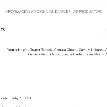
INFORMACIÓN ADICIONAL
CUIDADO DE LOS PRODUCTOS
ES
1
Flouter Negro
,
Flouter Tabaco
,
Gamuza Choco
,
Gamuza Habano
,
G
Gamuza Vison Oscuro
,
Lexus Caoba
,
Lexus Negro
,
ndolera Baby Art 2769