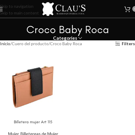
Skip to navigation
Skip to main content
Croco Baby Roca
Categories
Inicio
Cuero del producto
Croco Baby Roca
Filters
Billetera mujer Art 115
Mujer
,
Billetereas de Mujer