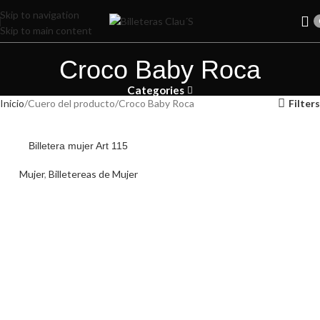
Skip to navigation
Skip to main content
Croco Baby Roca
Categories
Inicio
Cuero del producto
Croco Baby Roca
Filters
Billetera mujer Art 115
Mujer
,
Billetereas de Mujer