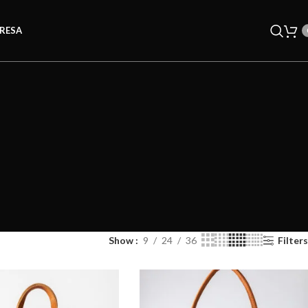
RESA
Show
9
24
36
Filters