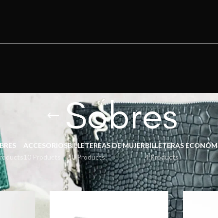
Sobres
BRES
ACCESORIOS
BILLETEREAS DE MUJER
BILLETERAS ECONÓM
roducts
10 Products
18 Products
4 Products