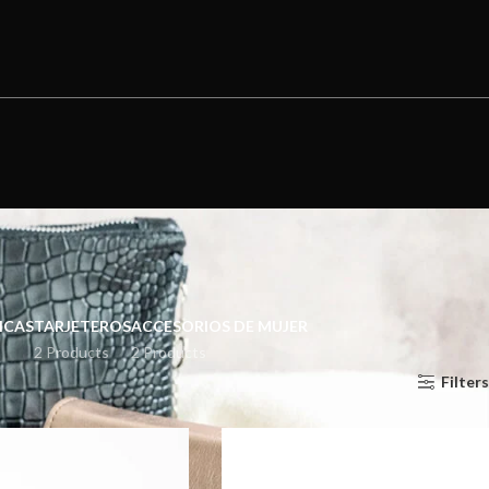
ICAS
TARJETEROS
ACCESORIOS DE MUJER
2 Products
2 Products
Show
9
24
36
Filters