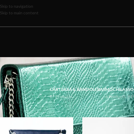
Skip to navigation
Skip to main content
CARTERAS & BANDOLERAS
MOCHILAS
SO
87 Products
6 Products
9 P
Inicio
Mujer
Sobres