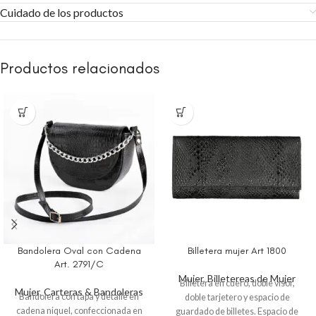
Cuidado de los productos
Productos relacionados
Bandolera Oval con Cadena
Billetera mujer Art 1800
Art. 2791/C
Mujer
,
Billetereas de Mujer
Billetera en cuero, doble visor,
Mujer
,
Carteras & Bandoleras
Bandolera con tapa y detalle en
doble tarjetero y espacio de
cadena niquel, confeccionada en
guardado de billetes. Espacio de